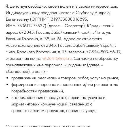
Я, действуя свободно, своей волей и в своем интересе, даю
Индивидуальному предпринимателю Скубиеву Андрею
Евгеньевичу (ОГРНИП 319753600018895,
ИНН 753611275527) (далее – Оператор), Юридический
адрес: 672045, Россия, Забайкальский край, г. Чита, ул.
Евгения Гаюсана, д. 38, кв. 61, Адрес фактического
местонахождения: 672045, Россия, Забайкальский край, г.
Чита, Красного Восстания, д. 15, телефон:
+7-914-803
-66-17
,
электронная почта:
vit2641@mail.ru
, Согласие на обработку
принадлежащих мне персональных данных (далее –
«Согласие»), в целях:
продвижения, реализации товаров, работ, услуг на рынке,
формирования персонализированных и/или релевантных
потребностям предложений,
информирования о продуктах, сервисах, услугах и
маркетинговых коммуникаций, связанных с
предоставлением продуктов, сервисов, услуг;
Оператор вправе осуществлять сбор, запись,